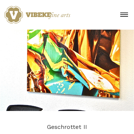
Skip
to
MENU
content
Geschrottet II