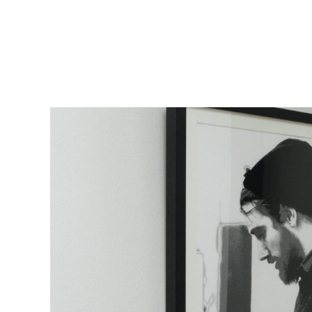
46
David 46x46 FineArt-Druck auf Künstlerpapier, 
Echtholzrahmen