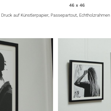
 x 46
Druck auf Künstlerpapier, Passepartout, Echtholzrahmen
Passepartout,
Cody + David jew. 46x46 (